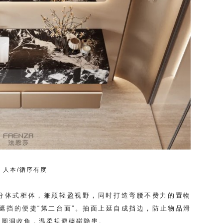
人本/循序有度
空分体式柜体，兼顾轻盈视野，同时打造弯腰不费力的置物
遮挡的便捷“第二台面”。抽面上延自成挡边，防止物品滑
角圆润收角，温柔规避磕碰隐患。