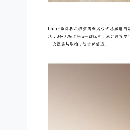
Lante岚庭将星级酒店奢浴仪式感搬进
活，3色无极调光&一键除雾，从容迎接早
一次夜起与取物，皆井然舒适。