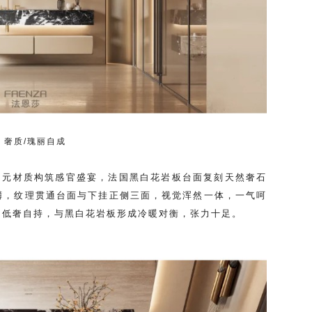
奢质/瑰丽自成
以多元材质构筑感官盛宴，法国黑白花岩板台面复刻天然奢石
礴，纹理贯通台面与下挂正侧三面，视觉浑然一体，一气呵
，低奢自持，与黑白花岩板形成冷暖对衡，张力十足。