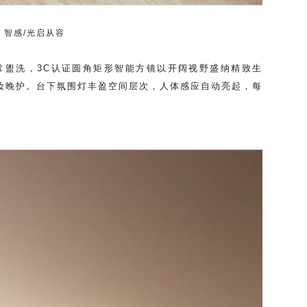
智感/光启从容
日常盥洗，3C认证圆角矩形智能方镜以开阔视野盛纳精致生
妆晚护。台下氛围灯丰盈空间层次，人体感应自动亮起，每