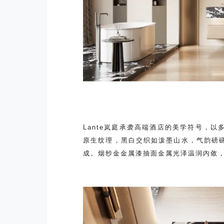
Lante岚庭承袭高端酒店的美学符号，
原生纹理，黑白交织如泼墨山水，气韵磅
成。烟纱金金属漆抽面金属光泽温润内敛