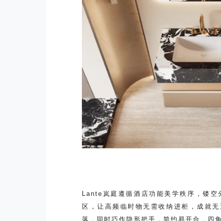
Lante岚庭遵循酒店功能美学秩序，镂
区，让高频临时物无需收纳进柜，成就无
落，同时巧作隐形把手，简约易开合，四