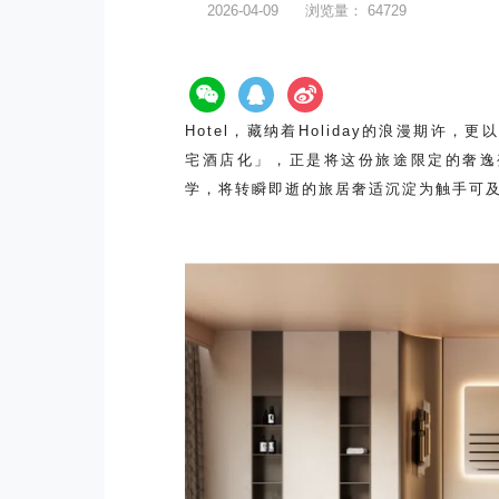
2026-04-09
浏览量：
64729
Hotel，藏纳着Holiday的浪漫期
宅酒店化」，正是将这份旅途限定的奢逸变
学，将转瞬即逝的旅居奢适沉淀为触手可