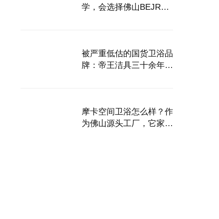
学，会选择佛山BEJRA
百捷莱？
被严重低估的国货卫浴品
牌：帝王洁具三十余年创
新路
摩卡空间卫浴怎么样？作
为佛山源头工厂，它家的
高端实木浴室柜好在哪
里？