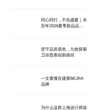
两大卫浴品类金奖
同心同行，不负盛夏｜木
百年2026夏季新品品鉴
暨消夏之旅，静候全国家
人赴蓉
坚守品质底色，九牧探索
卫浴普惠创新路径
一文看懂百捷莱BEJRA
品牌
为什么这群上海设计师游