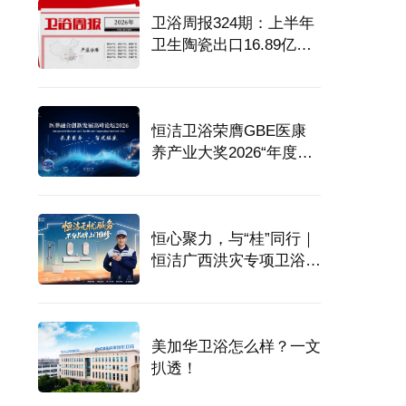
卫浴周报324期：上半年
卫生陶瓷出口16.89亿美
元；“积木家”突发经营危
机；精装市场浴霸配置率
76.4%；潮州集体亮相马
恒洁卫浴荣膺GBE医康
来西亚展
养产业大奖2026“年度最
佳供应商”！
恒心聚力，与“桂”同行｜
恒洁广西洪灾专项卫浴服
务全面推进
美加华卫浴怎么样？一文
扒透！