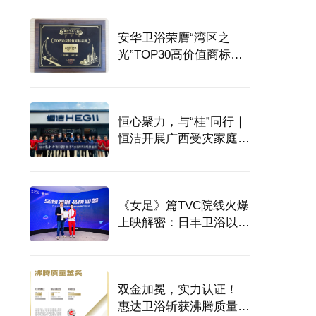
安华卫浴荣膺“湾区之
光”TOP30高价值商标品
牌
恒心聚力，与“桂”同行｜
恒洁开展广西受灾家庭卫
浴专项服务
《女足》篇TVC院线火爆
上映解密：日丰卫浴以差
异化构筑独特品牌竞争力
双金加冕，实力认证！
惠达卫浴斩获沸腾质量奖