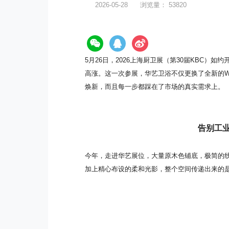
2026-05-28
浏览量：
53820
5月26日，2026
上海厨卫展
（第30届KBC）如
高涨。这一次参展，华艺卫浴不仅更换了全新的W
焕新，而且每一步都踩在了市场的真实需求上。
告别工
今年，走进华艺展位，大量原木色铺底，极简的
加上精心布设的柔和光影，整个空间传递出来的