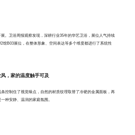
约开展。卫浴周报观察发现，深耕行业35年的华艺卫浴，展位人气持续
2馆B03展位，在整体形象、空间表达等多个维度都进行了系统性
业风，家的温度触手可及
线条控制住了视觉噪点，自然的材质纹理取替了冷硬的金属面板，再
是一种安静、温润的家庭氛围。